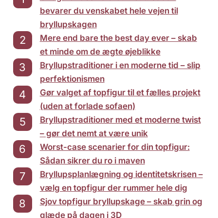
bevarer du venskabet hele vejen til
bryllupskagen
Mere end bare the best day ever – skab
et minde om de ægte øjeblikke
Bryllupstraditioner i en moderne tid – slip
perfektionismen
Gør valget af topfigur til et fælles projekt
(uden at forlade sofaen)
Bryllupstraditioner med et moderne twist
– gør det nemt at være unik
Worst-case scenarier for din topfigur:
Sådan sikrer du ro i maven
Bryllupsplanlægning og identitetskrisen –
vælg en topfigur der rummer hele dig
Sjov topfigur bryllupskage – skab grin og
glæde på dagen i 3D