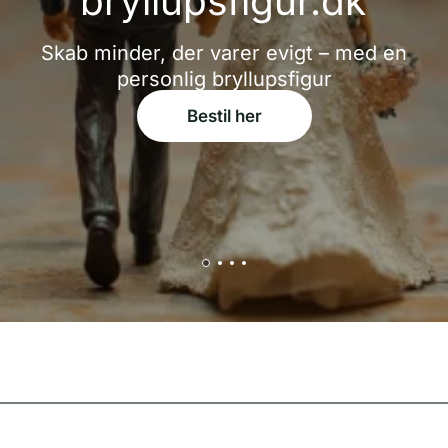
bryllupsfigur.dk
Skab minder, der varer evigt – med en
personlig bryllupsfigur
Bestil her