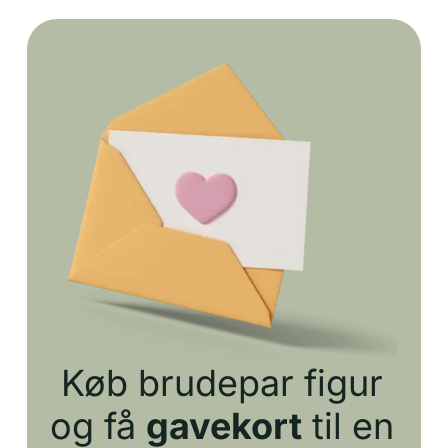
Køb brudepar figur
og få
gavekort
til en