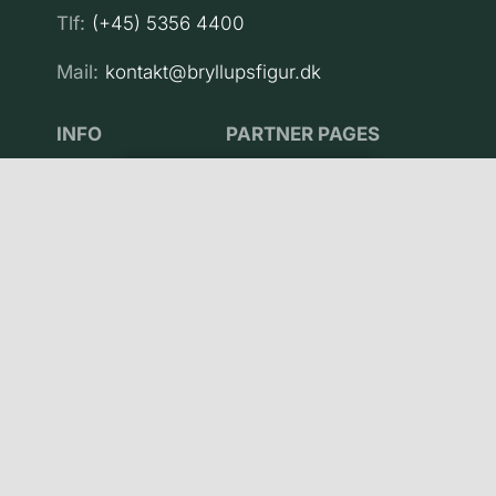
Tlf:
(+45) 5356 4400
Mail:
kontakt@bryllupsfigur.dk
INFO
PARTNER PAGES
Kontakt os
3dactions.com
(+45) 5356 4400
Privatlivspolitik
bustme.dk
Handelsbetingelser
3dprintodense.dk
Om os
3dprintpris.dk
FAQ
3dprintservice.dk