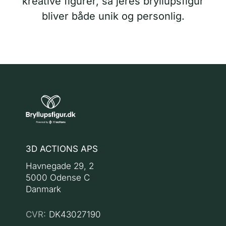
kreative figurer, så jeres bryllupsfigur
bliver både unik og personlig.
3D ACTIONS APS
Havnegade 29, 2
5000 Odense C
Danmark
CVR:
DK43027190