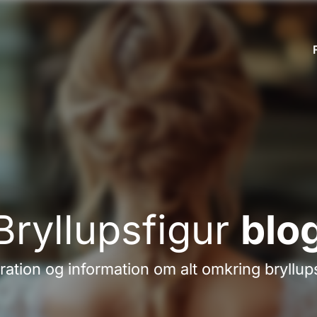
Bryllupsfigur
blo
iration og information om alt omkring bryllup