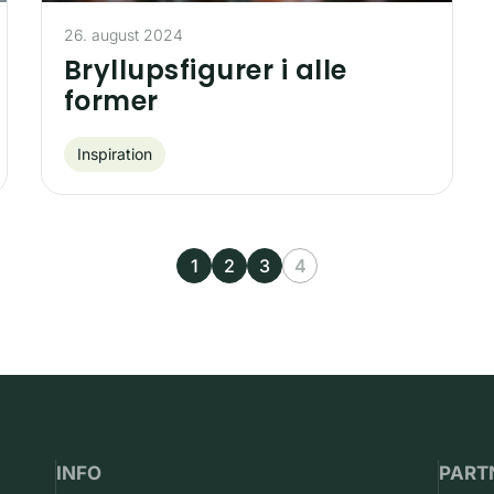
26. august 2024
Bryllupsfigurer i alle
former
Inspiration
1
2
3
4
INFO
PART