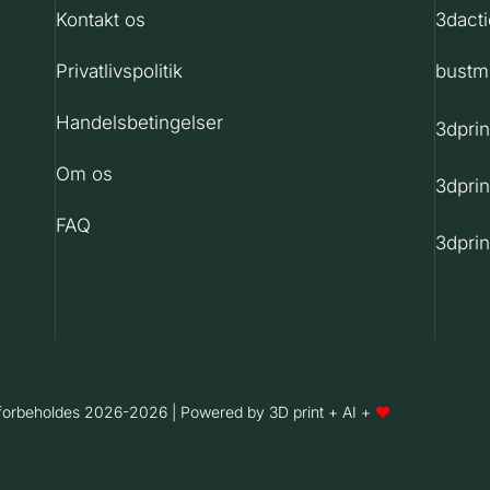
Kontakt os
3dact
Privatlivspolitik
bustm
Handelsbetingelser
3dpri
Om os
3dprin
FAQ
3dprin
r forbeholdes 2026-2026 | Powered by 3D print + AI +
❤️