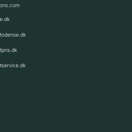
ions.com
e.dk
ntodense.dk
tpris.dk
tservice.dk