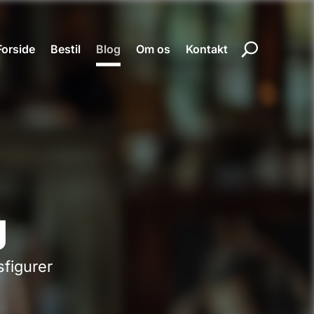
Forside
Bestil
Blog
Om os
Kontakt
g
sfigurer